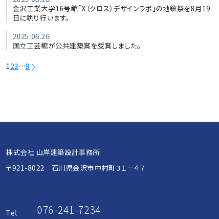
金沢工業大学16号館「X（クロス）デザインラボ」の地鎮祭を8月19
日に執り行います。
2025.06.26
国立工芸館が公共建築賞を受賞しました。
投
1
2
3
…
8
稿
の
ペ
株式会社 山岸建築設計事務所
〒921-8022 石川県金沢市中村町３１－４７
ー
076-241-7234
Tel