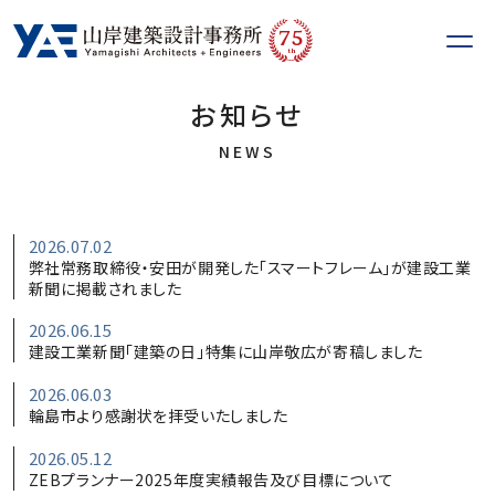
75
th
お
知
ら
せ
NEWS
2026.07.02
弊社常務取締役・安田が開発した「スマートフレーム」が建設工業
新聞に掲載されました
2026.06.15
建設工業新聞「建築の日」特集に山岸敬広が寄稿しました
2026.06.03
輪島市より感謝状を拝受いたしました
2026.05.12
ZEBプランナー2025年度実績報告及び目標について