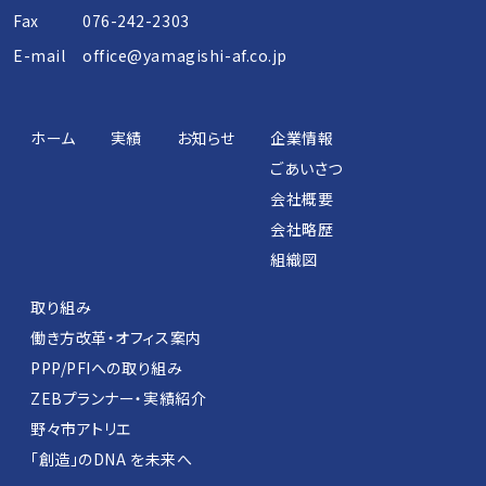
ジ
Fax
076-242-2303
送
E-mail
office@yamagishi-af.co.jp
り
ホーム
実績
お知らせ
企業情報
ごあいさつ
会社概要
会社略歴
組織図
取り組み
働き方改革・オフィス案内
PPP/PFIへの取り組み
ZEBプランナー・実績紹介
野々市アトリエ
「創造」のDNA を未来へ