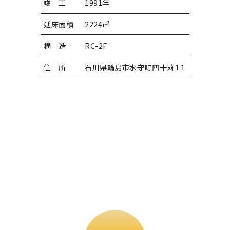
竣 工
1991年
延床面積
2224㎡
構 造
RC-2F
住 所
石川県輪島市水守町四十苅１１