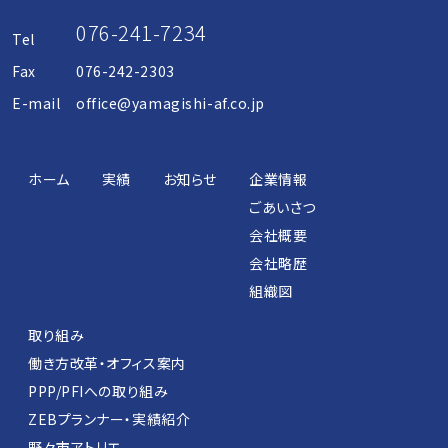
ー
076-241-7234
Tel
シ
Fax
076-242-2303
E-mail
office@yamagishi-af.co.jp
ョ
ン
ホーム
実績
お知らせ
企業情報
ごあいさつ
会社概要
会社略歴
組織図
取り組み
働き方改革・オフィス案内
PPP/PFIへの取り組み
ZEBプランナー・実績紹介
野々市アトリエ