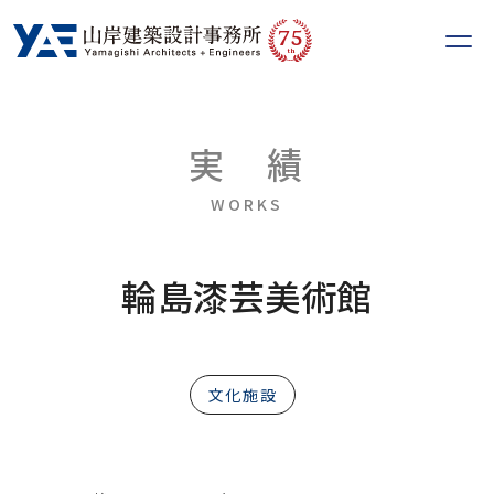
75
th
実
績
WORKS
輪島漆芸美術館
文化施設