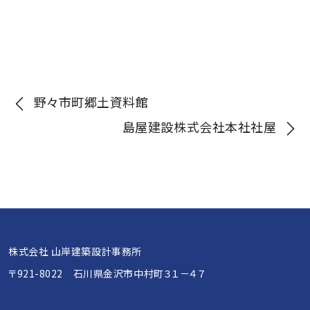
投
野々市町郷土資料館
島屋建設株式会社本社社屋
稿
ナ
ビ
株式会社 山岸建築設計事務所
ゲ
〒921-8022 石川県金沢市中村町３１－４７