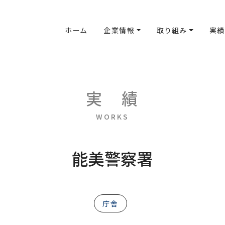
ホーム
企業情報
取り組み
実績
実
績
WORKS
能美警察署
庁舎