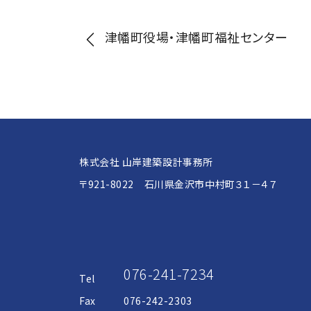
投
津幡町役場・津幡町福祉センター
稿
ナ
ビ
株式会社 山岸建築設計事務所
〒921-8022 石川県金沢市中村町３１－４７
ゲ
ー
076-241-7234
Tel
シ
Fax
076-242-2303