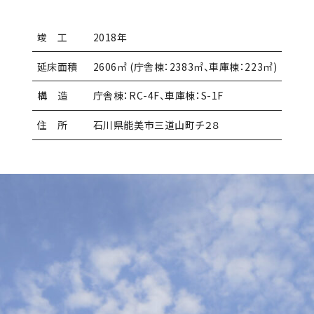
竣 工
2018年
延床面積
2606㎡ (庁舎棟：2383㎡、車庫棟：223㎡)
構 造
庁舎棟：RC-4F、車庫棟：S-1F
住 所
石川県能美市三道山町チ２８