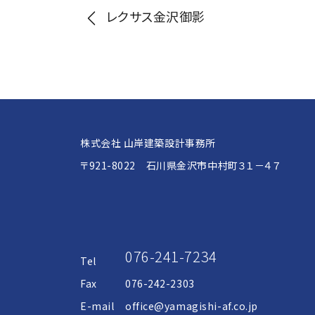
投
レクサス金沢御影
稿
ナ
ビ
株式会社 山岸建築設計事務所
〒921-8022 石川県金沢市中村町３１－４７
ゲ
ー
076-241-7234
Tel
シ
Fax
076-242-2303
E-mail
office@yamagishi-af.co.jp