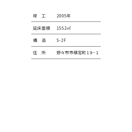
竣 工
2005年
延床面積
1552㎡
構 造
S-2F
住 所
野々市市横宮町１９−１