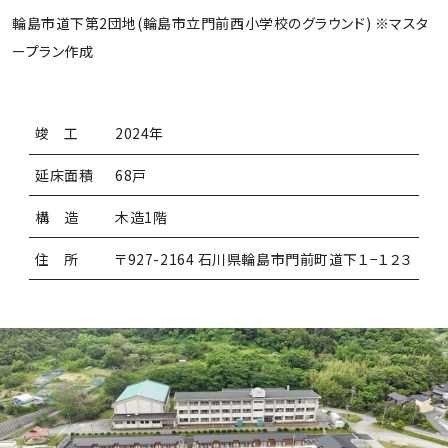
輪島市道下第2団地(輪島市立門前西小学校のグラウンド) ※マスタ
ープラン作成
竣 工
2024年
延床面積
68戸
構 造
木造1階
住 所
〒927-2164 石川県輪島市門前町道下１−１２３