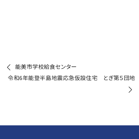
投
能美市学校給食センター
令和6年能登半島地震応急仮設住宅 とぎ第５団地
稿
ナ
ビ