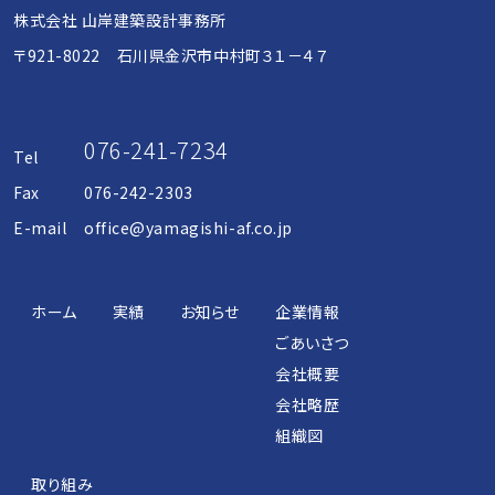
ゲ
株式会社 山岸建築設計事務所
〒921-8022 石川県金沢市中村町３１－４７
ー
シ
076-241-7234
Tel
Fax
076-242-2303
ョ
E-mail
office@yamagishi-af.co.jp
ン
ホーム
実績
お知らせ
企業情報
ごあいさつ
会社概要
会社略歴
組織図
取り組み