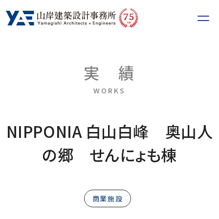
75
th
実
績
WORKS
NIPPONIA 白山白峰 奥山人
の郷 せんにょも棟
商業施設