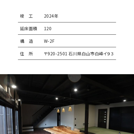
竣 工
2024年
延床面積
120
構 造
W-2F
住 所
〒920-2501 石川県白山市白峰イ９３