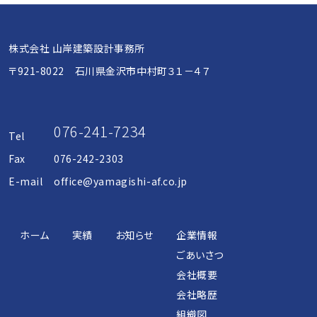
ナ
ビ
株式会社 山岸建築設計事務所
〒921-8022 石川県金沢市中村町３１－４７
ゲ
ー
076-241-7234
Tel
Fax
076-242-2303
シ
E-mail
office@yamagishi-af.co.jp
ョ
ホーム
実績
お知らせ
企業情報
ン
ごあいさつ
会社概要
会社略歴
組織図