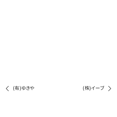
投
(有)ゆきや
(株)イーブ
稿